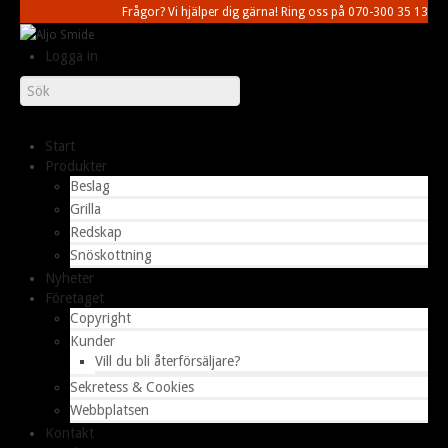
Frågor? Vi hjälper dig gärna! Ring oss på 070-300 35 13
Logga in
Start
Produkter
Beslag
Grilla
Redskap
Snöskottning
Nyheter
Företaget
Copyright
Kunder
Vill du bli återförsäljare?
Sekretess & Cookies
Webbplatsen
Kontakt