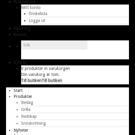
Kundservice
Mitt konto
Önskelista
Logga ut
Varukorg
Kassan
0,00
kr
0 produkter in varukorgen
Din varukorg är tom.
Till butiken
Till butiken
Start
Produkter
Beslag
Grilla
Redskap
Snöskottning
Nyheter