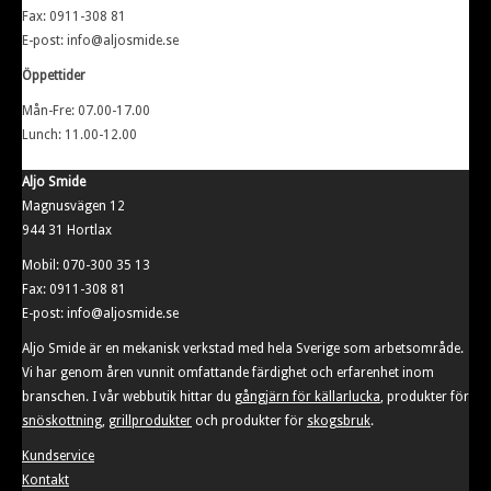
Fax: 0911-308 81
E-post: info@aljosmide.se
Öppettider
Mån-Fre: 07.00-17.00
Lunch: 11.00-12.00
Aljo Smide
Magnusvägen 12
944 31 Hortlax
Mobil: 070-300 35 13
Fax: 0911-308 81
E-post: info@aljosmide.se
Aljo Smide är en mekanisk verkstad med hela Sverige som arbetsområde.
Vi har genom åren vunnit omfattande färdighet och erfarenhet inom
branschen. I vår webbutik hittar du
gångjärn för källarlucka
, produkter för
snöskottning
,
grillprodukter
och produkter för
skogsbruk
.
Kundservice
Kontakt