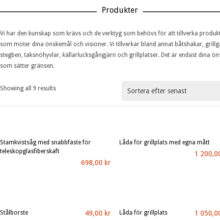
Produkter
Vi har den kunskap som krävs och de verktyg som behövs för att tillverka produk
som möter dina önskemål och visioner. Vi tillverkar bland annat båtshakar, grillga
stegben, taksnöhyvlar, källarlucksgångjärn och grillplatser. Det är endast dina ö
som sätter gränsen.
Showing all 9 results
Stamkvistsåg med snabbfäste för
Låda för grillplats med egna mått
teleskopglasfiberskaft
1 200,
LÄGG I VARUKORG
GÖR DITT VAL...
698,00
kr
Stålborste
49,00
kr
Låda för grillplats
1 050,