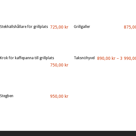
LÄGG I VARUKORG
GÖR DITT VAL...
Stekhällshållare för grillplats
725,00
kr
Grillgaller
875,0
LÄGG I VARUKORG
LÄGG I VARUKORG
Krok för kaffepanna till grillplats
Taksnöhyvel
890,00
kr
–
3 990,
Den
750,00
kr
LÄGG I VARUKORG
VÄLJ ALTERNATIV
här
produkten
har
flera
varianter.
Stegben
950,00
kr
De
Den
VÄLJ ALTERNATIV
olika
här
alternativen
produkten
kan
har
väljas
flera
på
varianter.