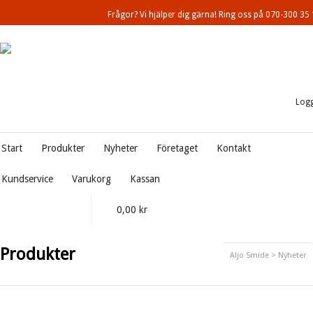
Frågor? Vi hjälper dig gärna! Ring oss på 070-300 35
Logg
Start
Produkter
Nyheter
Företaget
Kontakt
Kundservice
Varukorg
Kassan
0,00
kr
Produkter
Aljo Smide
> Nyheter