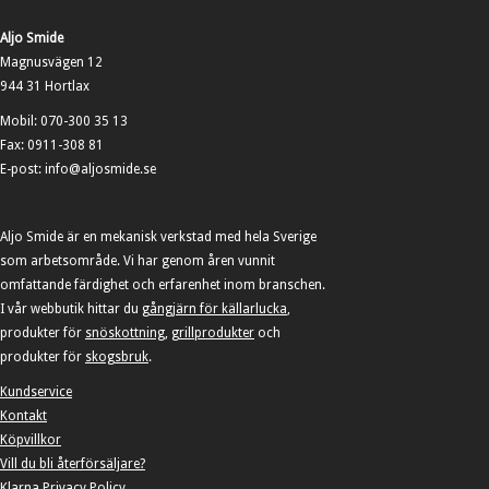
produktsidan
De
olika
Aljo Smide
alternativen
Magnusvägen 12
kan
944 31 Hortlax
väljas
på
Mobil: 070-300 35 13
produktsidan
Fax: 0911-308 81
E-post: info@aljosmide.se
Aljo Smide är en mekanisk verkstad med hela Sverige
som arbetsområde. Vi har genom åren vunnit
omfattande färdighet och erfarenhet inom branschen.
I vår webbutik hittar du
gångjärn för källarlucka
,
produkter för
snöskottning
,
grillprodukter
och
produkter för
skogsbruk
.
Kundservice
Kontakt
Köpvillkor
Vill du bli återförsäljare?
Klarna Privacy Policy