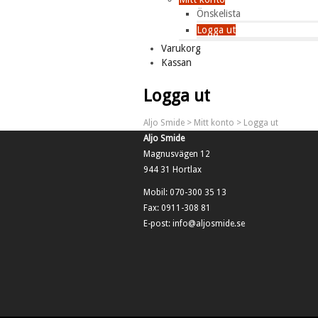
Önskelista
Logga ut
Varukorg
Kassan
Logga ut
Aljo Smide
>
Mitt konto
> Logga ut
Aljo Smide
Magnusvägen 12
944 31 Hortlax
Mobil: 070-300 35 13
Fax: 0911-308 81
E-post: info@aljosmide.se