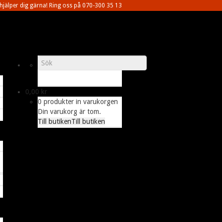
 hjälper dig gärna! Ring oss på 070-300 35 13
0,00
kr
0 produkter in varukorgen
Din varukorg är tom.
Till butiken
Till butiken