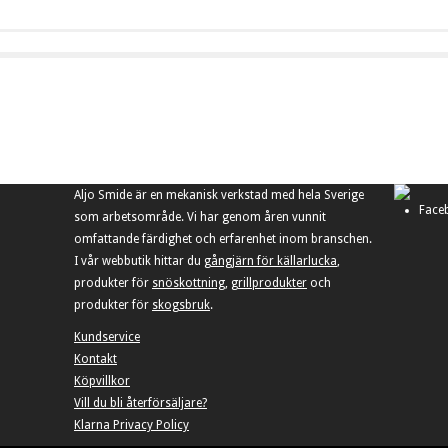
Aljo Smide är en mekanisk verkstad med hela Sverige
Face
som arbetsområde. Vi har genom åren vunnit
omfattande färdighet och erfarenhet inom branschen.
I vår webbutik hittar du
gångjärn för källarlucka
,
produkter för
snöskottning
,
grillprodukter
och
produkter för
skogsbruk
.
Kundservice
Kontakt
Köpvillkor
Vill du bli återförsäljare?
Klarna Privacy Policy