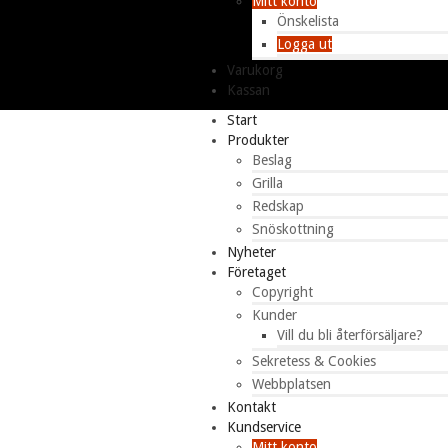
Mitt konto
Önskelista
Logga ut
Varukorg
Kassan
Start
Produkter
Beslag
Grilla
Redskap
Snöskottning
Nyheter
Företaget
Copyright
Kunder
Vill du bli återförsäljare?
Sekretess & Cookies
Webbplatsen
Kontakt
Kundservice
Mitt konto