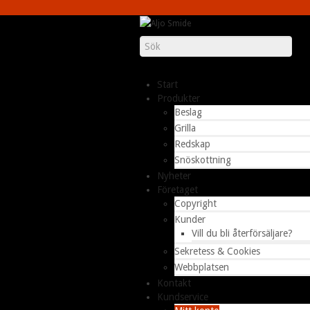
Start
Produkter
Beslag
Grilla
Redskap
Snöskottning
Nyheter
Företaget
Copyright
Kunder
Vill du bli återförsäljare?
Sekretess & Cookies
Webbplatsen
Kontakt
Kundservice