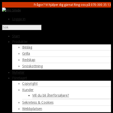
Frågor? Vi hjälper dig gärna! Ring oss på 070-300 35 13
Logga in
Start
Produkter
Beslag
Grilla
Redskap
Snöskottning
Nyheter
Företaget
Copyright
Kunder
Vill du bli återförsäljare?
Sekretess & Cookies
Webbplatsen