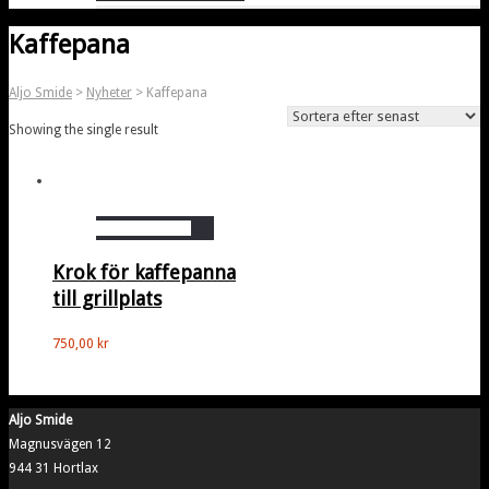
Kaffepana
Aljo Smide
>
Nyheter
>
Kaffepana
Showing the single result
Lägg i varukorg
Krok för kaffepanna
till grillplats
750,00
kr
Aljo Smide
Magnusvägen 12
944 31 Hortlax