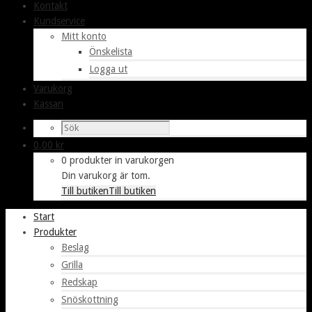
Kontakt
Kundservice
Mitt konto
Önskelista
Logga ut
Varukorg
Kassan
0,00
kr
0 produkter in varukorgen
Din varukorg är tom.
Till butiken
Till butiken
Start
Produkter
Beslag
Grilla
Redskap
Snöskottning