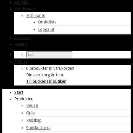
Kontakt
Kundservice
Mitt konto
Önskelista
Logga ut
Varukorg
Kassan
0,00
kr
0 produkter in varukorgen
Din varukorg är tom.
Till butiken
Till butiken
Start
Produkter
Beslag
Grilla
Redskap
Snöskottning