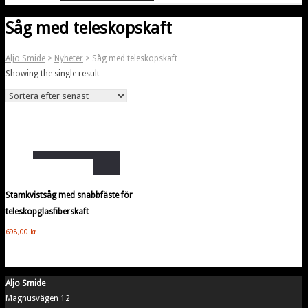
Såg med teleskopskaft
Aljo Smide
>
Nyheter
>
Såg med teleskopskaft
Showing the single result
Lägg i varukorg
Stamkvistsåg med snabbfäste för
teleskopglasfiberskaft
698,00
kr
Aljo Smide
Magnusvägen 12