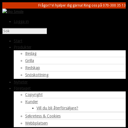
Frågor? Vi hjälper dig gärna! Ring oss på 070-300 35 13
Logga in
Start
Produkter
Beslag
Grilla
Redskap
Snöskottning
Nyheter
Företaget
Copyright
Kunder
Vill du bli återförsäljare?
Sekretess & Cookies
Webbplatsen