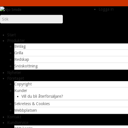
Logga in
Start
Produkter
Beslag
Grilla
Redskap
Snöskottning
Nyheter
Företaget
Copyright
Kunder
Vill du bli återförsäljare?
Sekretess & Cookies
Webbplatsen
Kontakt
Kundservice