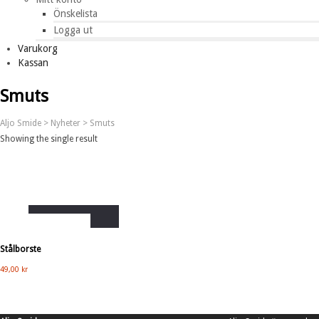
Önskelista
Logga ut
Varukorg
Kassan
Smuts
Aljo Smide
>
Nyheter
>
Smuts
Showing the single result
Lägg i varukorg
Stålborste
49,00
kr