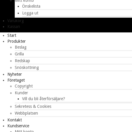
Mitt konto
Önskelista
Logga ut
Varukorg
Kassan
Start
Produkter
Beslag
Grilla
Redskap
Snöskottning
Nyheter
Företaget
Copyright
Kunder
Vill du bli återförsäljare?
Sekretess & Cookies
Webbplatsen
Kontakt
Kundservice
Mitt konto