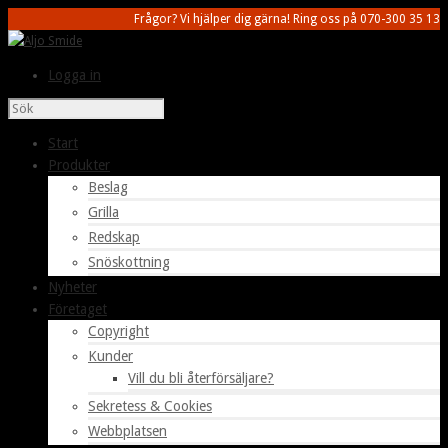
Frågor? Vi hjälper dig gärna! Ring oss på 070-300 35 13
Logga in
Start
Produkter
Beslag
Grilla
Redskap
Snöskottning
Nyheter
Företaget
Copyright
Kunder
Vill du bli återförsäljare?
Sekretess & Cookies
Webbplatsen