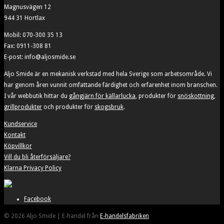
990,00 kr
Magnusvägen 12
kan
944 31 Hortlax
väljas
på
Mobil: 070-300 35 13
produktsidan
Fax: 0911-308 81
E-post: info@aljosmide.se
Aljo Smide är en mekanisk verkstad med hela Sverige som arbetsområde. Vi
har genom åren vunnit omfattande färdighet och erfarenhet inom branschen.
I vår webbutik hittar du
gångjärn för källarlucka
, produkter för
snöskottning
,
grillprodukter
och produkter för
skogsbruk
.
Kundservice
Kontakt
Köpvillkor
Vill du bli återförsäljare?
Klarna Privacy Policy
Facebook
© 2026 Aljo Smide | E-handel från
E-handelsfabriken