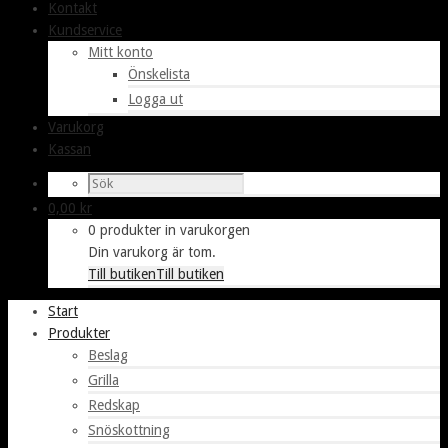
Kontakt
Kundservice
Mitt konto
Önskelista
Logga ut
Varukorg
Kassan
0,00
kr
0 produkter in varukorgen
Din varukorg är tom.
Till butiken
Till butiken
Start
Produkter
Beslag
Grilla
Redskap
Snöskottning