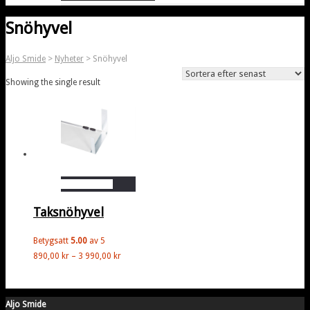
Snöhyvel
Aljo Smide
>
Nyheter
>
Snöhyvel
Showing the single result
Den
Välj alternativ
här
Taksnöhyvel
produkten
har
Betygsatt
5.00
av 5
flera
Prisintervall:
890,00
kr
–
3 990,00
kr
varianter.
890,00 kr
De
till
olika
3
Aljo Smide
alternativen