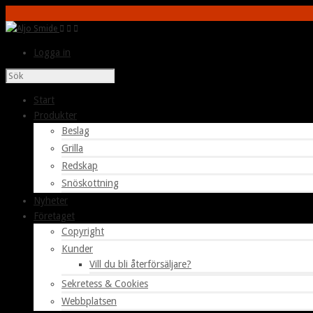
Logga in
Start
Produkter
Beslag
Grilla
Redskap
Snöskottning
Nyheter
Företaget
Copyright
Kunder
Vill du bli återförsäljare?
Sekretess & Cookies
Webbplatsen