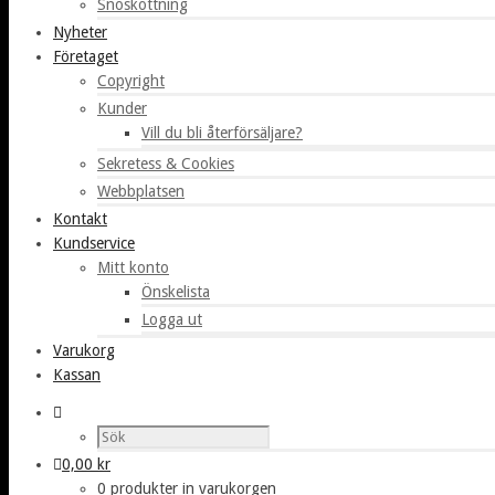
Snöskottning
Nyheter
Företaget
Copyright
Kunder
Vill du bli återförsäljare?
Sekretess & Cookies
Webbplatsen
Kontakt
Kundservice
Mitt konto
Önskelista
Logga ut
Varukorg
Kassan
0,00
kr
0 produkter in varukorgen