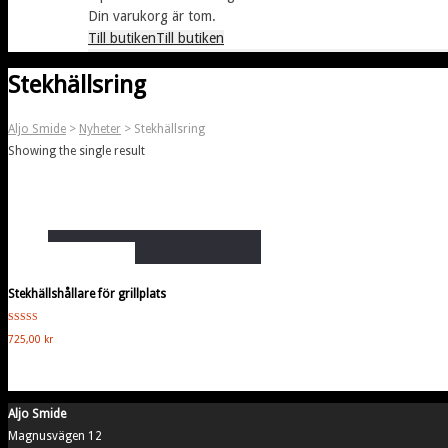
Din varukorg är tom.
Till butiken
Till butiken
Stekhällsring
Aljo Smide
>
Nyheter
>
Stekhällsring
Showing the single result
Lägg i varukorg
Stekhällshållare för grillplats
Betygsatt
725,00
kr
5.00
av 5
Aljo Smide
Magnusvägen 12