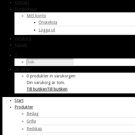
Kontakt
Kundservice
Mitt konto
Önskelista
Logga ut
Varukorg
Kassan
0,00
kr
0 produkter in varukorgen
Din varukorg är tom.
Till butiken
Till butiken
Start
Produkter
Beslag
Grilla
Redskap