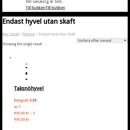
Din varukorg är tom.
Till butiken
Till butiken
Endast hyvel utan skaft
Aljo Smide
>
Nyheter
>
Endast hyvel utan skaft
Showing the single result
Välj
alternativ
Den
Taksnöhyvel
här
produkten
Betygsatt
5.00
har
av 5
flera
890,00
kr
–
3
varianter.
Prisintervall:
990,00
kr
De
890,00 kr
olika