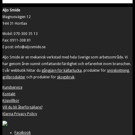
till
alternativen
3
Aljo Smide
kan
990,00 kr
Magnusvägen 12
väljas
944 31 Hortlax
på
produktsidan
Mobil: 070-300 35 13
Fax: 0911-308 81
E-post: info@aljosmide.se
Aljo Smide är en mekanisk verkstad med hela Sverige som arbetsområde. Vi
har genom åren vunnit omfattande färdighet och erfarenhet inom branschen.
I vår webbutik hittar du
gångjärn för källarlucka
, produkter för
snöskottning
,
grillprodukter
och produkter för
skogsbruk
.
Kundservice
Kontakt
Köpvillkor
Vill du bli återförsäljare?
Klarna Privacy Policy
Facebook