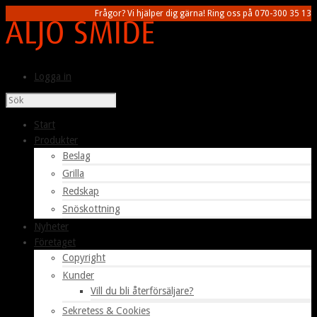
Frågor? Vi hjälper dig gärna! Ring oss på 070-300 35 13
Logga in
Start
Produkter
Beslag
Grilla
Redskap
Snöskottning
Nyheter
Företaget
Copyright
Kunder
Vill du bli återförsäljare?
Sekretess & Cookies