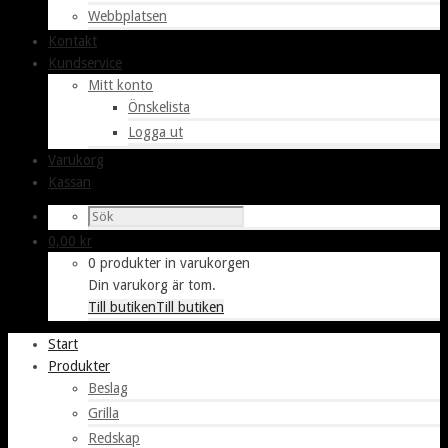
Webbplatsen
Kontakt
Kundservice
Mitt konto
Önskelista
Logga ut
Varukorg
Kassan
0,00
kr
0 produkter in varukorgen
Din varukorg är tom.
Till butiken
Till butiken
Start
Produkter
Beslag
Grilla
Redskap