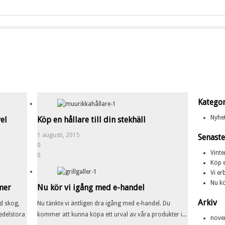
Kategor
Nyhe
el
Köp en hållare till din stekhäll
1 augusti, 2015
Senaste
0
Vinte
0
Köp e
Vi er
Nu kö
mer
Nu kör vi igång med e-handel
Arkiv
ld skog,
Nu tänkte vi äntligen dra igång med e-handel. Du
edelstora
kommer att kunna köpa ett urval av våra produkter i...
nove