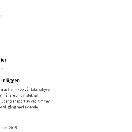
ier
ter
 inläggen
rn är här – köp vår taksnöhyvel
n hållare till din stekhäll
bjuder transport av ved, timmer
r vi igång med e-handel
mber 2015