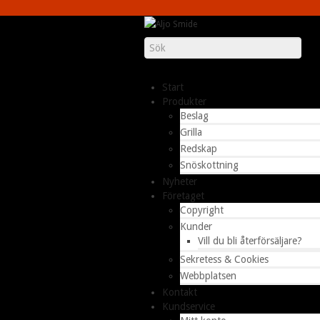
Start
Produkter
Beslag
Grilla
Redskap
Snöskottning
Nyheter
Företaget
Copyright
Kunder
Vill du bli återförsäljare?
Sekretess & Cookies
Webbplatsen
Kontakt
Kundservice