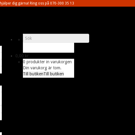
 hjälper dig gärna! Ring oss på 070-300 35 13
0,00
kr
0 produkter in varukorgen
Din varukorg är tom.
Till butiken
Till butiken