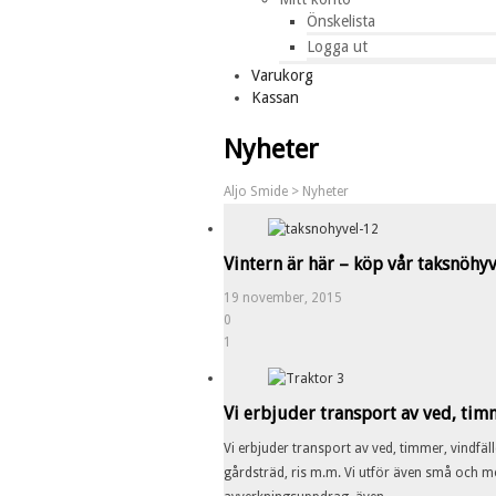
Önskelista
Logga ut
Varukorg
Kassan
Nyheter
Aljo Smide
>
Nyheter
Vintern är här – köp vår taksnöhyv
19 november, 2015
0
1
Vi erbjuder transport av ved, tim
Vi erbjuder transport av ved, timmer, vindfäl
gårdsträd, ris m.m. Vi utför även små och m