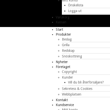
Mitt konto
Önskelista
Logga ut
Varukorg
Kassan
Start
Produkter
Beslag
Grilla
Redskap
Snöskottning
Nyheter
Företaget
Copyright
Kunder
Vill du bli återförsäljare?
Sekretess & Cookies
Webbplatsen
Kontakt
Kundservice
Mitt konto