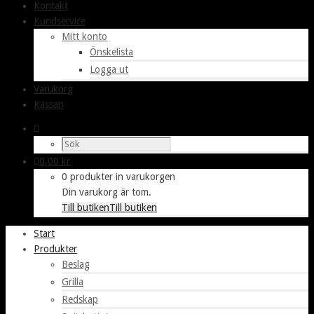
Kontakt
Kundservice
Mitt konto
Önskelista
Logga ut
Varukorg
Kassan
0,00
kr
0 produkter in varukorgen
Din varukorg är tom.
Till butiken
Till butiken
Start
Produkter
Beslag
Grilla
Redskap