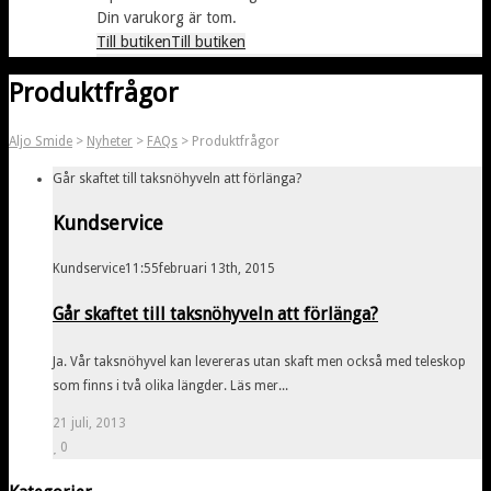
Din varukorg är tom.
Till butiken
Till butiken
Produktfrågor
Aljo Smide
>
Nyheter
>
FAQs
>
Produktfrågor
Går skaftet till taksnöhyveln att förlänga?
Kundservice
Kundservice
11:55
februari 13th, 2015
Går skaftet till taksnöhyveln att förlänga?
Ja. Vår taksnöhyvel kan levereras utan skaft men också med teleskop
som finns i två olika längder. Läs mer...
21 juli, 2013
0