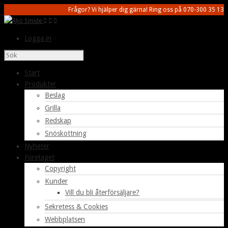
Frågor? Vi hjälper dig gärna! Ring oss på 070-300 35 13
Logga in
Start
Produkter
Beslag
Grilla
Redskap
Snöskottning
Nyheter
Företaget
Copyright
Kunder
Vill du bli återförsäljare?
Sekretess & Cookies
Webbplatsen