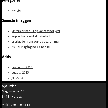
Kategorier
Nyheter
Senaste inläggen
Vintern är här – köp vår taksnöhyvel
Köp en hållare till din stekhäll
Vi erbjuder transport av ved, timmer
Nu kör vi igång med e-handel
Arkiv
november 2015
augusti 2015
juli 2013
Aljo Smide
Magnusvägen 12
944 31 Hortlax
Mobil: 070-300 35 13