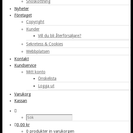
Snöskottning
Nyheter
Företaget
Copyright
Kunder
Vill du bli återförsäljare?
Sekretess & Cookies
Webbplatsen
Kontakt
Kundservice
Mitt konto
Önskelista
Logga ut
Varukorg
Kassan
0,00
kr
0 produkter in varukorgen