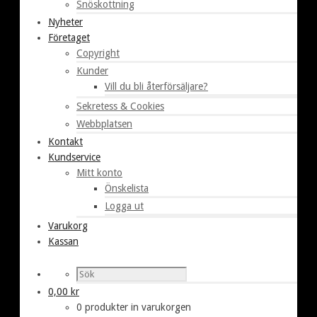
Snöskottning
Nyheter
Företaget
Copyright
Kunder
Vill du bli återförsäljare?
Sekretess & Cookies
Webbplatsen
Kontakt
Kundservice
Mitt konto
Önskelista
Logga ut
Varukorg
Kassan
0,00
kr
0 produkter in varukorgen