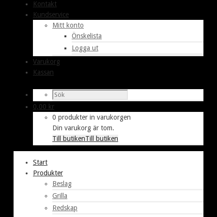
Kontakt
Kundservice
Mitt konto
Önskelista
Logga ut
Varukorg
Kassan
0,00
kr
0 produkter in varukorgen
Din varukorg är tom.
Till butiken
Till butiken
Start
Produkter
Beslag
Grilla
Redskap