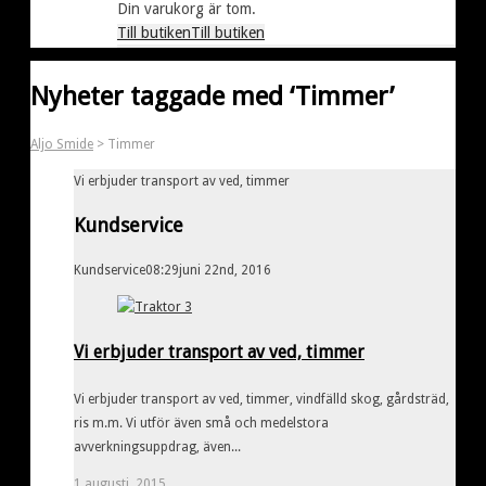
Din varukorg är tom.
Till butiken
Till butiken
Nyheter taggade med ‘Timmer’
Aljo Smide
>
Timmer
Vi erbjuder transport av ved, timmer
Kundservice
Kundservice
08:29
juni 22nd, 2016
Vi erbjuder transport av ved, timmer
Vi erbjuder transport av ved, timmer, vindfälld skog, gårdsträd,
ris m.m. Vi utför även små och medelstora
avverkningsuppdrag, även...
1 augusti, 2015