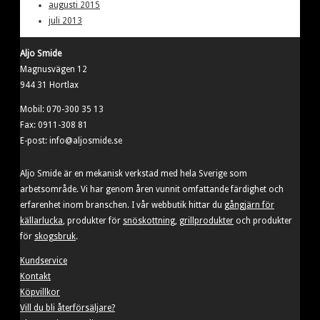
augusti 2015
juli 2013
Aljo Smide
Magnusvägen 12
944 31 Hortlax
Mobil: 070-300 35 13
Fax: 0911-308 81
E-post: info@aljosmide.se
Aljo Smide är en mekanisk verkstad med hela Sverige som
arbetsområde. Vi har genom åren vunnit omfattande färdighet och
erfarenhet inom branschen. I vår webbutik hittar du
gångjärn för
källarlucka
, produkter för
snöskottning
,
grillprodukter
och produkter
för
skogsbruk
.
Kundservice
Kontakt
Köpvillkor
Vill du bli återförsäljare?