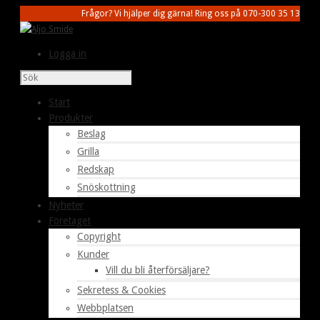
Frågor? Vi hjälper dig gärna! Ring oss på 070-300 35 13
Logga in
Start
Produkter
Beslag
Grilla
Redskap
Snöskottning
Nyheter
Företaget
Copyright
Kunder
Vill du bli återförsäljare?
Sekretess & Cookies
Webbplatsen