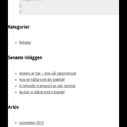
0
0
Kategorier
Nyheter
Senaste inläggen
Vintern är här – köp vår taksnöhyvel
Köp en hållare till din stekhäll
Vi erbjuder transport av ved, timmer
Nu kör vi igång med e-handel
Arkiv
november 2015