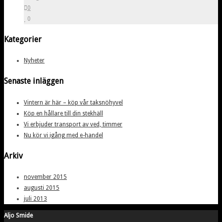
0
0
Kategorier
Nyheter
Senaste inläggen
Vintern är här – köp vår taksnöhyvel
Köp en hållare till din stekhäll
Vi erbjuder transport av ved, timmer
Nu kör vi igång med e-handel
Arkiv
november 2015
augusti 2015
juli 2013
Aljo Smide