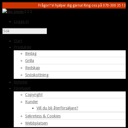
Frågor? Vi hjälper dig gärna! Ring oss på 070-300 35 13
Logga in
Start
Produkter
Beslag
Grilla
Redskap
Snöskottning
Nyheter
Företaget
Copyright
Kunder
Vill du bli återförsäljare?
Sekretess & Cookies
Webbplatsen