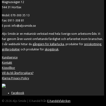
Magnusvägen 12
944 31 Hortlax
Mobil: 070-300 35 13
Fax: 0911-308 81
E-post: info@aljosmide.se
Aljo Smide är en mekanisk verkstad med hela Sverige som arbetsområde. Vi
har genom åren vunnit omfattande färdighet och erfarenhet inom branschen.
I vår webbutik hittar du
gångjärn för källarlucka
, produkter för
snöskottning
,
grillprodukter
och produkter för
skogsbruk
.
Kundservice
Kontakt
Köpvillkor
Vill du bli återförsäljare?
Klarna Privacy Policy
Facebook
© 2026 Aljo Smide | E-handel från
E-handelsfabriken