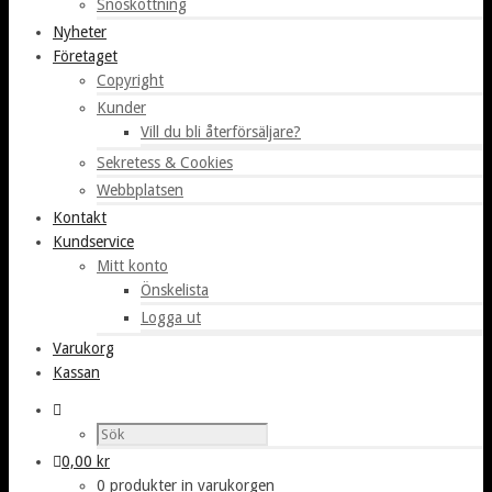
Snöskottning
Nyheter
Företaget
Copyright
Kunder
Vill du bli återförsäljare?
Sekretess & Cookies
Webbplatsen
Kontakt
Kundservice
Mitt konto
Önskelista
Logga ut
Varukorg
Kassan
0,00
kr
0 produkter in varukorgen