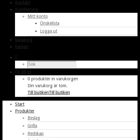
Kontakt
Kundservice
Mitt konto
Önskelista
Logga ut
Varukorg
Kassan
0,00
kr
0 produkter in varukorgen
Din varukorg är tom.
Till butiken
Till butiken
Start
Produkter
Beslag
Grilla
Redskap