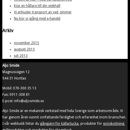
Köp en hållare till din stekhäll
Vi erbjuder transport av ved, timmer
Nu kör vi igång med e-handel
Arkiv
november 2015
augusti 2015
juli 2013
Aljo Smide
Magnusvägen 12
944 31 Hortlax
Mobil: 070-300 35 13
Fax: 0911-308 81
E-post: info@aljosmide.se
Aljo Smide är en mekanisk verkstad med hela Sverige som arbetsområde. Vi
har genom åren vunnit omfattande färdighet och erfarenhet inom branschen.
I vår webbutik hittar du
gångjärn för källarlucka
, produkter för
snöskottning
,