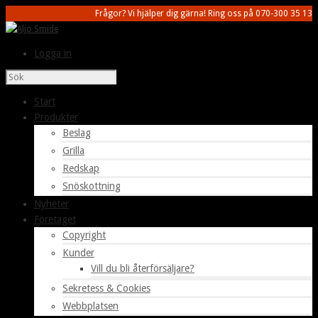
Frågor? Vi hjälper dig gärna! Ring oss på 070-300 35 13
Logga in
Start
Produkter
Beslag
Grilla
Redskap
Snöskottning
Nyheter
Företaget
Copyright
Kunder
Vill du bli återförsäljare?
Sekretess & Cookies
Webbplatsen