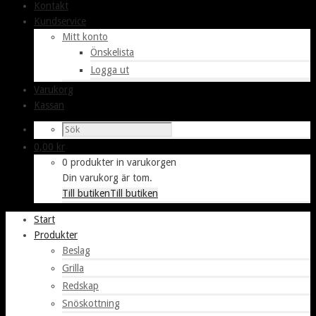
Kontakt
Kundservice
Mitt konto
Önskelista
Logga ut
Varukorg
Kassan
0,00
kr
0 produkter in varukorgen
Din varukorg är tom.
Till butiken
Till butiken
Start
Produkter
Beslag
Grilla
Redskap
Snöskottning