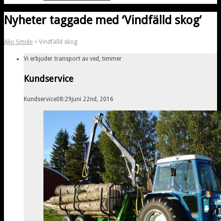
Nyheter taggade med ‘Vindfälld skog’
Aljo Smide
>
Vindfälld skog
Vi erbjuder transport av ved, timmer
Kundservice
Kundservice
08:29
juni 22nd, 2016